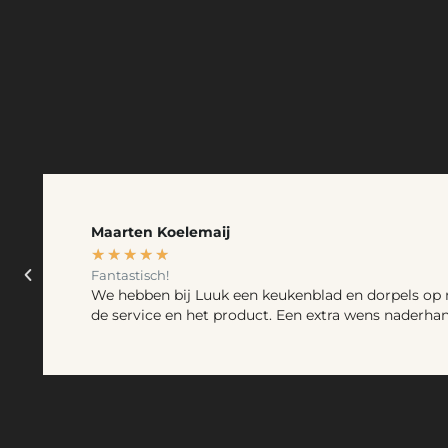
Maarten Koelemaij
★
★
★
★
★
Fantastisch!
We hebben bij Luuk een keukenblad en dorpels op m
de service en het product. Een extra wens naderh