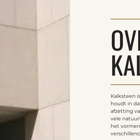
OV
KA
Kalksteen i
houdt in d
afzetting v
vele natuurl
het vormen 
verschillen