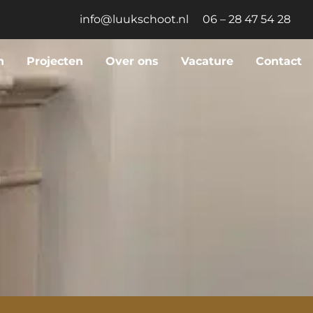
info@luukschoot.nl
06 – 28 47 54 28
n
Projecten
Over ons
Vacature
Contact