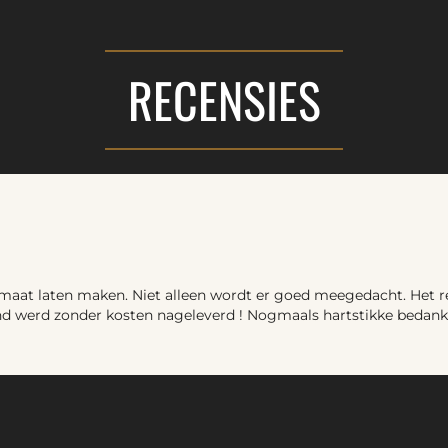
RECENSIES
aat laten maken. Niet alleen wordt er goed meegedacht. Het resu
and werd zonder kosten nageleverd ! Nogmaals hartstikke bedank