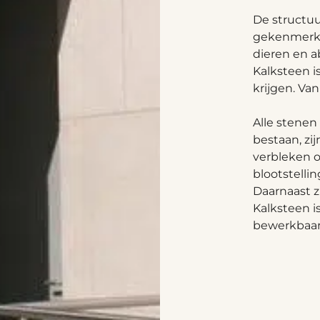
De structuu
gekenmerkt
dieren en a
Kalksteen i
krijgen. Van
Alle stenen
bestaan, zi
verbleken o
blootstelli
Daarnaast z
Kalksteen i
bewerkbaar 