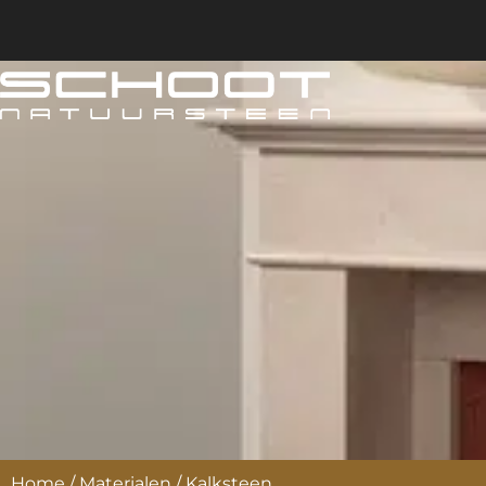
Home
/
Materialen
/
Kalksteen