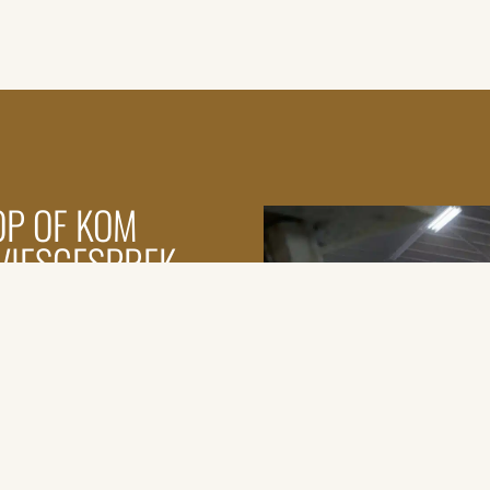
OP OF KOM
VIESGESPREK.
 tijd en aandacht voor je