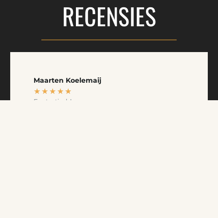
RECENSIES
Maarten Koelemaij
★
★
★
★
★
Fantastisch!
We hebben bij Luuk een keukenblad en
dorpels op maat laten maken. Niet alleen
wordt er goed meegedacht. Het resultaat is
fantastisch. Zijn heel erg tevreden met de
service en het product. Een extra wens
naderhand werd zonder kosten nageleverd !
Nogmaals hartstikke bedankt