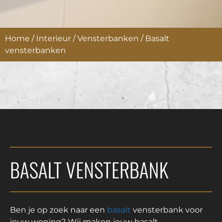
Home
/
Interieur
/
Vensterbanken
/
Basalt
vensterbanken
BASALT VENSTERBANK
Ben je op zoek naar een
basalt
vensterbank voor
jouw woning? Wij maken jouw basalt